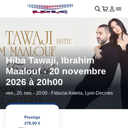
Retour au menu principal
􀄫
􀊫
Cart
􀍩
Se con
􀉩
􀌇
Hiba Tawaji, Ibrahim
Maalouf - 20 novembre
2026 à 20h00
ven., 20. nov. - 20:00
- Fiducial Asteria, Lyon-Decines
Prestige
276,00 €