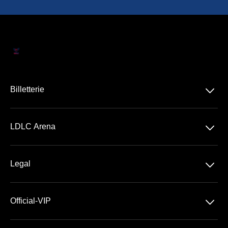
􀆈
Billetterie
Concerts
􀆈
LDLC Arena
Spectacles
Découvrir la LDLC Arena
Sports
􀆈
Legal
Les Espaces VIP
Conditions Générales de Vente
Premium | Les Terrasses
􀆈
Official-VIP
Conditions Générales d'Utilisation
Prestige | Le Club & La Suite