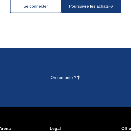
Se connecter
Poursuivre les achats
􀄫
On remonte ?
􀄨
Arena
Legal
Offic