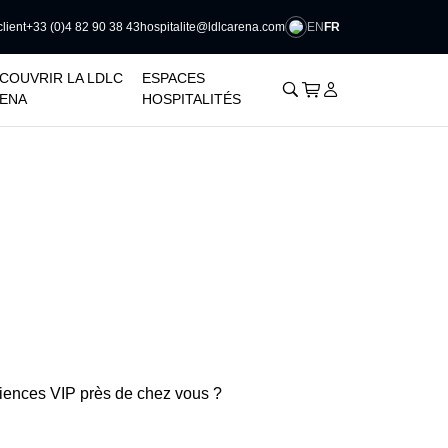
EN
FR
client
+33 (0)4 82 90 38 43
hospitalite@ldlcarena.com
􀆈
COUVRIR LA LDLC
ESPACES
􀊫
Cart
􀍩
Se connecter
􀉩
ENA
HOSPITALITÉS
ériences VIP près de chez vous ?