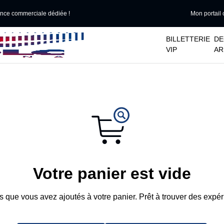
ance commerciale dédiée !
Mon portail 
􀆈
􀆈
BILLETTERIE
DE
VIP
AR
Votre panier est vide
ts que vous avez ajoutés à votre panier. Prêt à trouver des exp