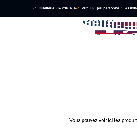
Retour au menu principal
􀄫
􀆅
Billetterie VIP officielle
􀆅
Prix TTC par personne
􀆅
Assist
Vous pouvez voir ici les produi