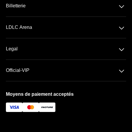
􀆈
Billetterie
Concerts
􀆈
LDLC Arena
Spectacles
Découvrir la LDLC Arena
Sports
􀆈
Legal
Les Espaces VIP
Conditions Générales de Vente
Premium | Les Terrasses
􀆈
Official-VIP
Conditions Générales d'Utilisation
Prestige | Le Club & La Suite
Paramètres des cookies
Mentions Légales
Forfaits de places VIP
Moyens de paiement acceptés
À propos de nous
FAQ
Newsletter