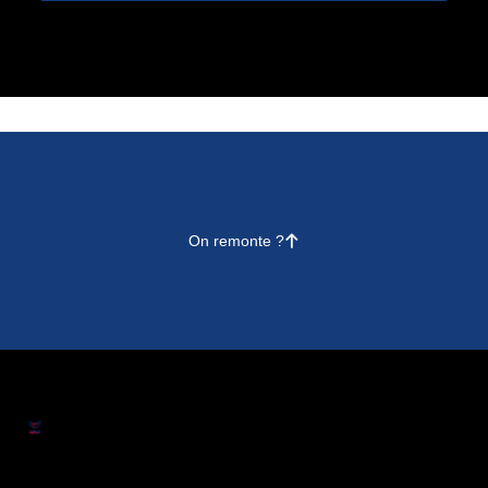
On remonte ?
􀄨