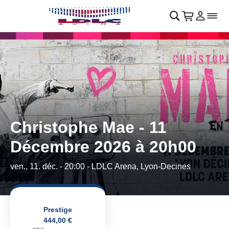
Retour au menu principal
􀄫
􀊫
Cart
􀍩
Se con
􀉩
􀌇
Christophe Mae - 11
Décembre 2026 à 20h00
ven., 11. déc. - 20:00
- LDLC Arena, Lyon-Decines
Prestige
444,00 €