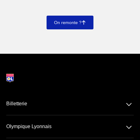
On remonte ?
􀄨
􀆈
Billetterie
Ligue 1 McDonald's
􀆈
Olympique Lyonnais