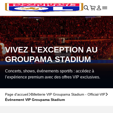
Retour au menu principal
􀄫
􀊫
Cart
􀍩
Se con
􀉩
􀌇
VIVEZ L’EXCEPTION AU
GROUPAMA STADIUM
Concerts, shows, événements sportifs : accédez à
l’expérience premium avec des offres VIP exclusives.
Page d'accueil
􀆊
Billetterie VIP Groupama Stadium - Official-VIP
􀆊
Événement VIP Groupama Stadium