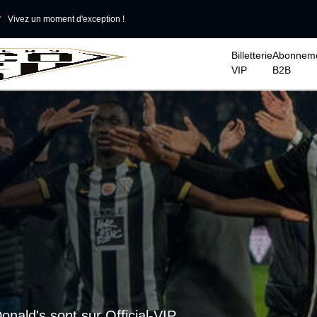

Vivez un moment d'exception !
Billetterie
Abonnem
VIP
B2B
nald's sont sur Official-VIP.