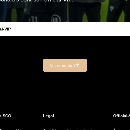
al-VIP
On remonte ?
􀄨
s SCO
Legal
Official-