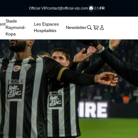
EN
FR
Official VIP
contact@official-vip.com
Stade
ent
Les Espaces
􀊫
Cart
􀍩
Se connecter
􀉩
Raymond-
Newsletter
Hospitalités
Kopa