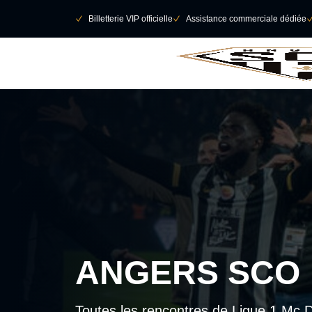
Retour au menu principal
􀄫
􀆅
Billetterie VIP officielle
􀆅
Assistance commerciale dédiée

ANGERS SCO
Toutes les rencontres de Ligue 1 Mc Do