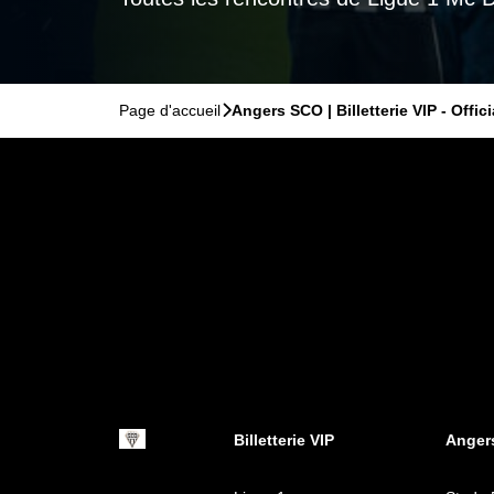
Page d'accueil
􀆊
Angers SCO | Billetterie VIP - Offici
Billetterie VIP
Anger